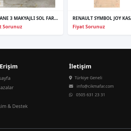
MEGANE 3 MAKYAJLI SOL FAR ORJİNAL
t Sorunuz
Fiyat Sorunuz
 Erişim
İletişim
ayfa
Türkiye Geneli
info@cikmafar.com
azalar
0505 631 23 31
g
işim & Destek