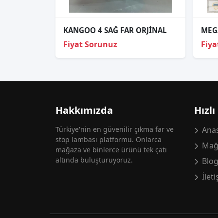
KANGOO 4 SAĞ FAR ORJİNAL
Fiyat Sorunuz
Fiya
Hakkımızda
Hızlı
Türkiye'nin en güvenilir çıkma far ve
Anas
stop lambası platformu. Onlarca
Mağ
mağaza ve binlerce ürünü tek çatı
altında buluşturuyoruz.
Blo
İlet