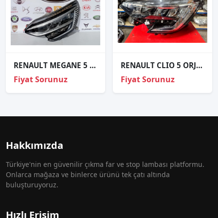
RENAULT MEGANE 5 ORJİNAL ÇIKMA SOL FAR
RENAULT CLIO 5 ORJINAL ÇIKMA SOL FAR
Fiyat Sorunuz
Fiyat Sorunuz
Hakkımızda
Türkiye'nin en güvenilir çıkma far ve stop lambası platformu.
Onlarca mağaza ve binlerce ürünü tek çatı altında
buluşturuyoruz.
Hızlı Erişim