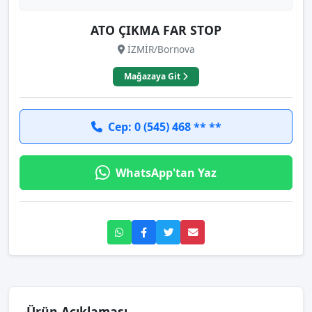
ATO ÇIKMA FAR STOP
İZMİR/Bornova
Mağazaya Git
Cep: 0 (545) 468 ** **
WhatsApp'tan Yaz
Ürün Açıklaması