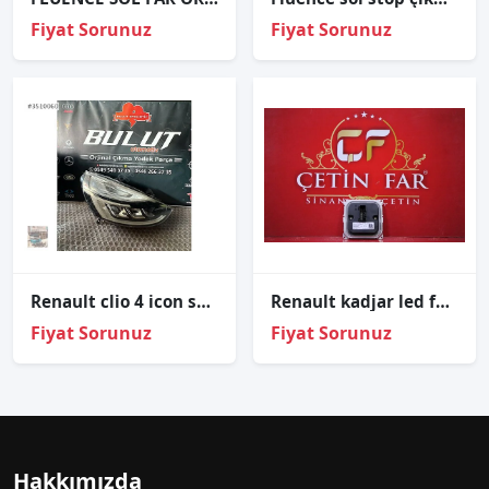
Fiyat Sorunuz
Fiyat Sorunuz
Renault clio 4 icon sağ ön ledli far 2013-2019
Renault kadjar led far beyni̇ sıfır orji̇nal a2c90665805
Fiyat Sorunuz
Fiyat Sorunuz
Hakkımızda