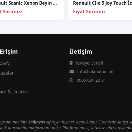
Raneult Scanic Xenon Beyin Sıfır
t Sorunuz
Fiyat Sorunuz
 Erişim
İletişim
ayfa
Türkiye Geneli
info@cikmafar.com
azalar
0505 631 23 31
g
işim & Destek
 kapsamında
Yer Sağlayıcı
sıfatıyla hizmet vermektedir. Sitemizde satışa s
uluk ilan sahibi mağazalara aittir. Platformumuz, satıcı ve alıcı arasındak