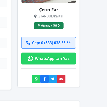
Çetin Far
İSTANBUL/Kartal
Mağazaya Git
Cep: 0 (533) 038 ** **
WhatsApp'tan Yaz