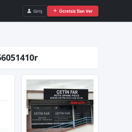
Giriş
Ücretsiz İlan Ver
 266051410r