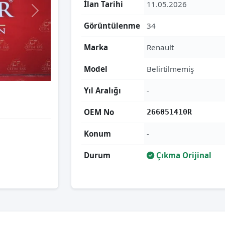
İlan Tarihi
11.05.2026
Görüntülenme
34
Marka
Renault
Model
Belirtilmemiş
Yıl Aralığı
-
OEM No
266051410R
Konum
-
Durum
Çıkma Orijinal