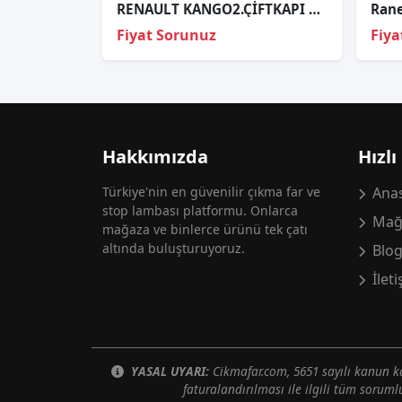
RENAULT KANGO2.ÇİFTKAPI ARKA STOP SOL.8200150623
Fiyat Sorunuz
Fiya
Hakkımızda
Hızlı
Türkiye'nin en güvenilir çıkma far ve
Anas
stop lambası platformu. Onlarca
Mağ
mağaza ve binlerce ürünü tek çatı
altında buluşturuyoruz.
Blo
İlet
YASAL UYARI:
Cikmafar.com, 5651 sayılı kanun
faturalandırılması ile ilgili tüm soruml