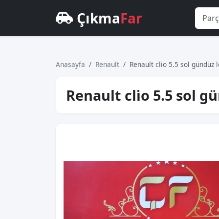
Çıkma
Far
Anasayfa
Renault
Renault cli̇o 5.5 sol gündüz ledi
Renault cli̇o 5.5 sol gün