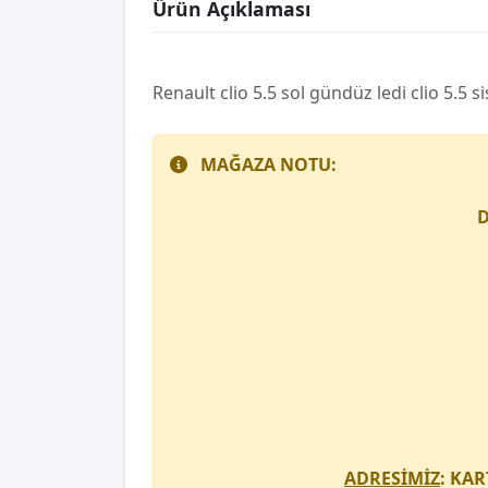
Ürün Açıklaması
Renault cli̇o 5.5 sol gündüz ledi̇ cli̇o 5.5 si
MAĞAZA NOTU:
D
ADRESİMİZ
: KAR