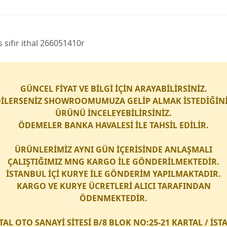
̇s sıfır i̇thal 266051410r
GÜNCEL FİYAT VE BİLGİ İÇİN ARAYABİLİRSİNİZ.
İLERSENİZ SHOWROOMUMUZA GELİP ALMAK İSTEDİĞİN
ÜRÜNÜ İNCELEYEBİLİRSİNİZ.
ÖDEMELER BANKA HAVALESİ İLE TAHSİL EDİLİR.
ÜRÜNLERİMİZ AYNI GÜN İÇERİSİNDE ANLAŞMALI
ÇALIŞTIĞIMIZ
MNG KARGO
İLE GÖNDERİLMEKTEDİR.
İSTANBUL İÇİ
KURYE
İLE GÖNDERİM YAPILMAKTADIR.
KARGO
VE
KURYE
ÜCRETLERİ ALICI TARAFINDAN
ÖDENMEKTEDİR.
TAL OTO SANAYİ SİTESİ B/8 BLOK NO:25-21 KARTAL / İS