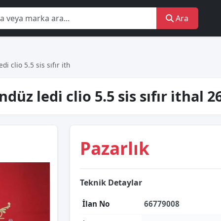
Ara
̇ cli̇o 5.5 si̇s sıfır i̇th
düz ledi̇ cli̇o 5.5 si̇s sıfır i̇thal
Pazarlık
Teknik Detaylar
İlan No
66779008