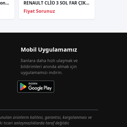
Renault Cli̇o 5 Joy Touch İcon Sağ Far Cami
RENAULT CLİO 3 SOL FAR ÇIKMA ORJİNAL
Fiyat Sorunuz
Mobil Uygulamamız
İlanlara daha hızlı ulaşmak ve
bildirimleri anında almak için
uygulamamızı indirin.
unulan ürünlerin kalitesi, garantisi, kargolanması ve
i ticari anlaşmazlıklarda taraf değildir.