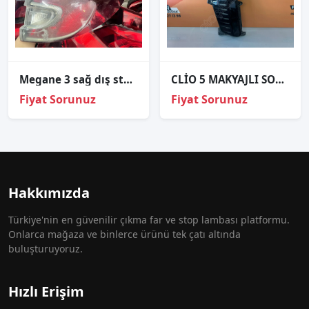
Megane 3 sağ dış stop çıkma
CLİO 5 MAKYAJLI SOL GÜNDÜZ LEDİ ORJİNAL
Fiyat Sorunuz
Fiyat Sorunuz
Hakkımızda
Türkiye'nin en güvenilir çıkma far ve stop lambası platformu.
Onlarca mağaza ve binlerce ürünü tek çatı altında
buluşturuyoruz.
Hızlı Erişim