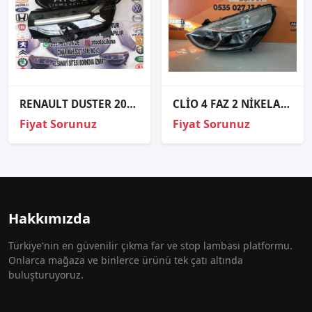
RENAULT DUSTER 2025 - 2026 ORJİNAL ÇIKMA SOL FAR
CLİO 4 FAZ 2 NİKELAJLI SOL FAR ORJİNAL
Fiyat Sorunuz
Fiyat Sorunuz
Hakkımızda
Türkiye'nin en güvenilir çıkma far ve stop lambası platformu.
Onlarca mağaza ve binlerce ürünü tek çatı altında
buluşturuyoruz.