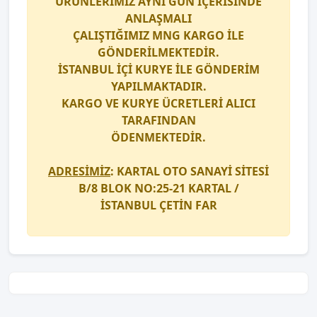
ÜRÜNLERİMİZ AYNI GÜN İÇERİSİNDE
ANLAŞMALI
ÇALIŞTIĞIMIZ
MNG KARGO
İLE
GÖNDERİLMEKTEDİR.
İSTANBUL İÇİ
KURYE
İLE GÖNDERİM
YAPILMAKTADIR.
KARGO
VE
KURYE
ÜCRETLERİ ALICI
TARAFINDAN
ÖDENMEKTEDİR.
ADRESİMİZ
: KARTAL OTO SANAYİ SİTESİ
B/8 BLOK NO:25-21 KARTAL /
İSTANBUL
ÇETİN FAR