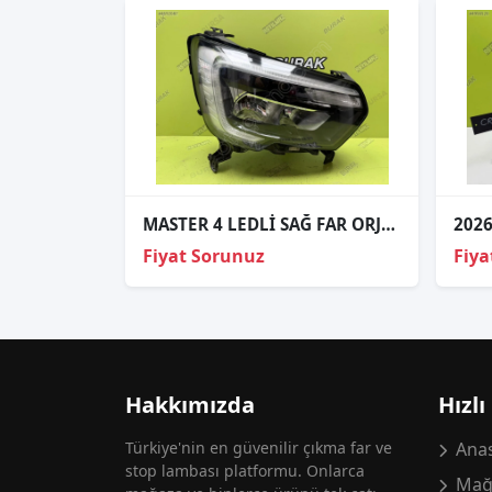
MASTER 4 LEDLİ SAĞ FAR ORJİNAL 2020- 260105567R
Fiyat Sorunuz
Fiya
Hakkımızda
Hızlı
Türkiye'nin en güvenilir çıkma far ve
Anas
stop lambası platformu. Onlarca
Mağ