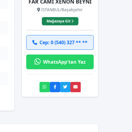
FAR CAMI XENON BEYNİ
İSTANBUL/Başakşehir
Mağazaya Git
Cep: 0 (540) 327 ** **
WhatsApp'tan Yaz