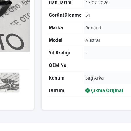
İlan Tarihi
17.02.2026
Görüntülenme
51
Marka
Renault
Model
Austral
Yıl Aralığı
-
OEM No
Konum
Sağ Arka
Durum
Çıkma Orijinal