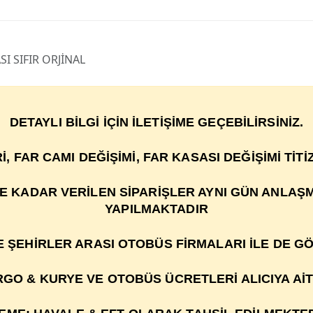
I SIFIR ORJİNAL
DETAYLI BİLGİ İÇİN İLETİŞİME GEÇEBİLİRSİNİZ.
R
İ
, FAR CAMI DE
ĞİŞİ
M
İ
, FAR KASASI DEĞİŞİMİ TİT
YE KADAR VERİLEN SİPARİŞLER AYNI GÜN ANLAŞ
YAPILMAKTADIR
VE ŞEHİRLER ARASI OTOBÜS FİRMALARI İLE DE G
GO & KURYE VE OTOBÜS ÜCRETLERİ ALICIYA AİT