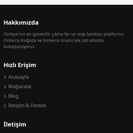
Hakkımızda
Türkiye'nin en güvenilir çıkma far ve stop lambası platformu.
Onlarca mağaza ve binlerce ürünü tek çatı altında
buluşturuyoruz.
Hızlı Erişim
Anasayfa
Mağazalar
Blog
İletişim & Destek
İletişim