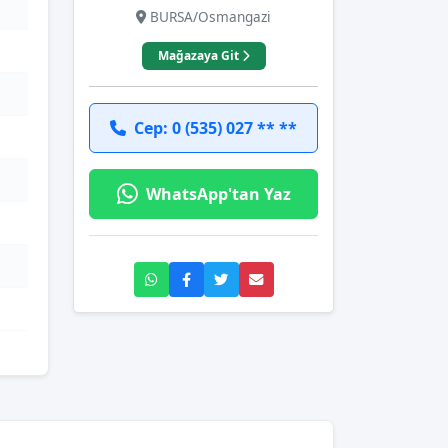
BURSA/Osmangazi
Mağazaya Git
Cep: 0 (535) 027 ** **
WhatsApp'tan Yaz