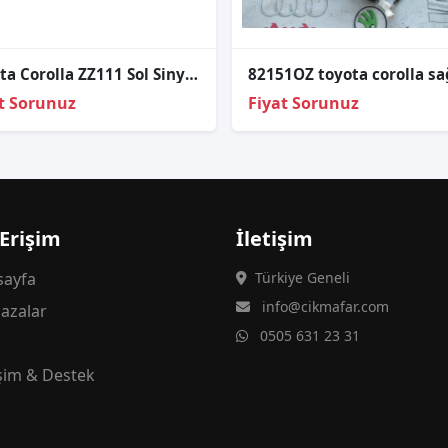
Toyota Corolla ZZ111 Sol Sinyal Lambası 2001-2002
t Sorunuz
Fiyat Sorunuz
 Erişim
İletişim
ayfa
Türkiye Geneli
info@cikmafar.com
azalar
0505 631 23 31
g
işim & Destek