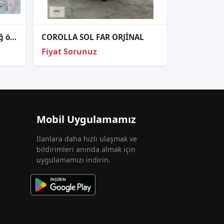
82151OZ toyota corolla sağ ön kapı tesisatı
COROLLA SOL FAR ORJİNAL
Fiyat Sorunuz
Mobil Uygulamamız
İlanlara daha hızlı ulaşmak ve
bildirimleri anında almak için
uygulamamızı indirin.