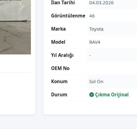
İlan Tarihi
04.03.2026
Görüntülenme
46
Marka
Toyota
Model
RAV4
Yıl Aralığı
-
OEM No
Konum
Sol Ön
Durum
Çıkma Orijinal