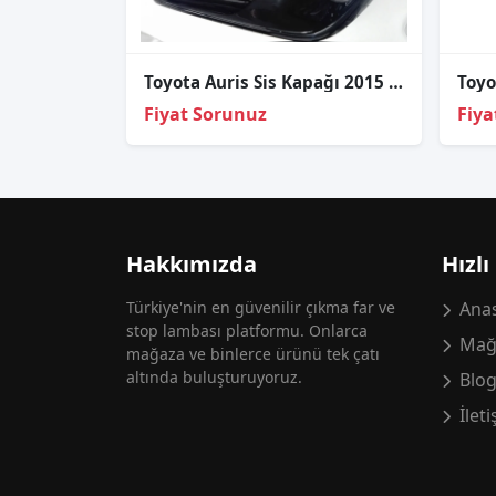
Toyota Auris Sis Kapağı 2015 2017 Sağ Sol
Fiyat Sorunuz
Fiya
Hakkımızda
Hızlı
Türkiye'nin en güvenilir çıkma far ve
Anas
stop lambası platformu. Onlarca
Mağ
mağaza ve binlerce ürünü tek çatı
altında buluşturuyoruz.
Blo
İlet