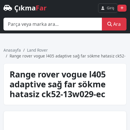
Çıkma
Far
Giriş
Ara
Anasayfa
Land Rover
Range rover vogue l405 adapti̇ve sağ far sökme hatasiz ck52-
Range rover vogue l405
adapti̇ve sağ far sökme
hatasiz ck52-13w029-ec