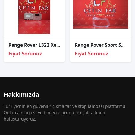
Range Rover L322 Xenon Beyni Orijinal
Range Rover Sport Sağ Far Cami
Fiyat Sorunuz
Fiyat Sorunuz
Hakkımızda
Türkiye'nin en güvenilir çıkma far ve stop lambası platformu.
Onlarca mağaza ve binlerce ürünü tek çatı altında
buluşturuyoruz.