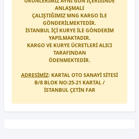
ÜRÜNLERİMİZ AYNI GÜN İÇERİSİNDE
ANLAŞMALI
ÇALIŞTIĞIMIZ
MNG KARGO
İLE
GÖNDERİLMEKTEDİR.
İSTANBUL İÇİ
KURYE
İLE GÖNDERİM
YAPILMAKTADIR.
KARGO
VE
KURYE
ÜCRETLERİ ALICI
TARAFINDAN
ÖDENMEKTEDİR.
ADRESİMİZ
: KARTAL OTO SANAYİ SİTESİ
B/8 BLOK NO:25-21 KARTAL /
İSTANBUL
ÇETİN FAR