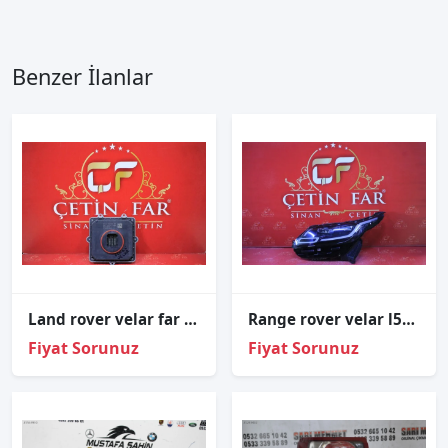
Benzer İlanlar
Land rover velar far beyni̇ orj çıkma j8a2-13e005-bb
Range rover velar l560 led sol far hatasiz m8a2-13w030-la 2022-2023 hi̇gh versi̇yon
Fiyat Sorunuz
Fiyat Sorunuz