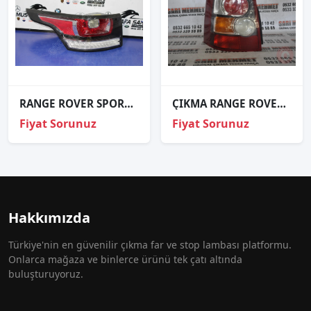
RANGE ROVER SPORT SOL ARKA STOP
ÇIKMA RANGE ROVER SPORT SAĞ VE SOL STOP
Fiyat Sorunuz
Fiyat Sorunuz
Hakkımızda
Türkiye'nin en güvenilir çıkma far ve stop lambası platformu.
Onlarca mağaza ve binlerce ürünü tek çatı altında
buluşturuyoruz.