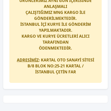
ÜRÜNLERİMİZ AYNI GÜN İÇERİSİNDE
ANLAŞMALI
ÇALIŞTIĞIMIZ
MNG KARGO
İLE
GÖNDERİLMEKTEDİR.
İSTANBUL İÇİ
KURYE
İLE GÖNDERİM
YAPILMAKTADIR.
KARGO
VE
KURYE
ÜCRETLERİ ALICI
TARAFINDAN
ÖDENMEKTEDİR.
ADRESİMİZ
: KARTAL OTO SANAYİ SİTESİ
B/8 BLOK NO:25-21 KARTAL /
İSTANBUL
ÇETİN FAR