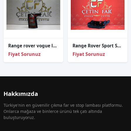
Range rover vogue l405 led sağ stop sökme l90006904
Range Rover Sport Sol Far Kasasi 13-17
Fiyat Sorunuz
Fiyat Sorunuz
Hakkımızda
Türkiye'nin en güvenilir çıkma far ve stop lambası platformu.
Onlarca mağaza ve binlerce ürünü tek çatı altında
buluşturuyoruz.