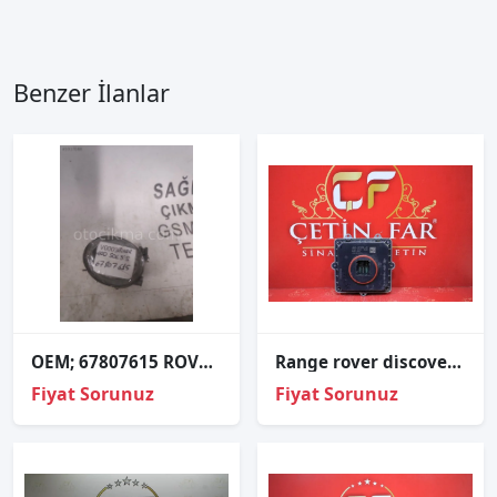
Benzer İlanlar
OEM; 67807615 ROVER 400 SOL SİS FAR OEM; 67807615
Range rover di̇scovery far beyni̇ orj çıkma lk72-13e005-ab
Fiyat Sorunuz
Fiyat Sorunuz