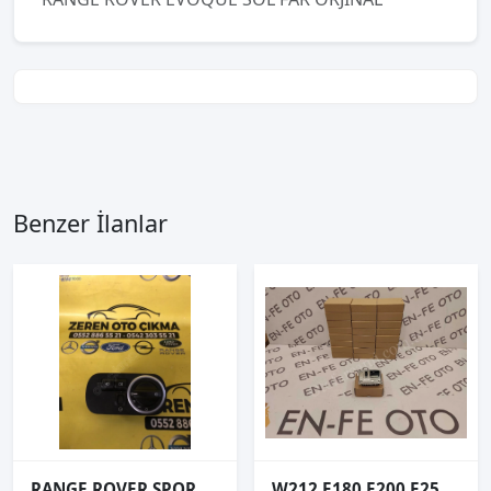
Benzer İlanlar
RANGE ROVER SPORT L320 FAR ANAHTARI AH2213A024AB
W212 E180 E200 E250 LED FAR BEYNİ A2129005324 A212 900 53 24