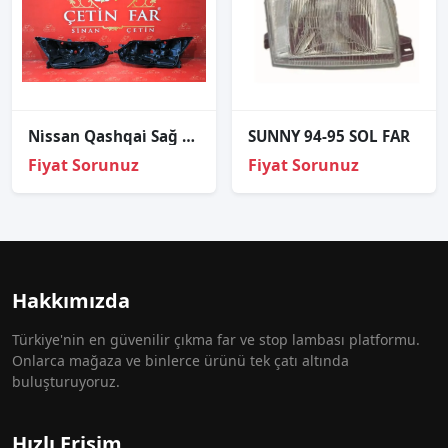
Ni̇ssan Qashqai̇ Sağ Sol Far Kasasi Ful Led
SUNNY 94-95 SOL FAR
Fiyat Sorunuz
Fiyat Sorunuz
Hakkımızda
Türkiye'nin en güvenilir çıkma far ve stop lambası platformu.
Onlarca mağaza ve binlerce ürünü tek çatı altında
buluşturuyoruz.
Hızlı Erişim