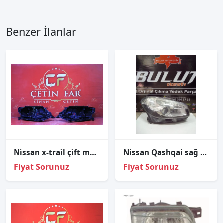
Benzer İlanlar
Ni̇ssan x-trai̇l çi̇ft mercek sağ sol far kasasi 2017-2020
Nissan Qashqai sağ ön far orjinal çıkma
Fiyat Sorunuz
Fiyat Sorunuz