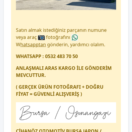
Satın almak istediğiniz parçanın numune
veya araç
fotoğrafını
W
hatsapptan
gönderin, yardımcı olalım.
WHATSAPP : 0532 483 70 50
ANLAŞMALI ARAS KARGO İLE GÖNDERİM
MEVCUTTUR.
( GERÇEK ÜRÜN FOTOĞRAFI + DOĞRU
FİYAT = GÜVENLİ ALIŞVERİŞ )
CİHANÖZ OTOMOTİV BURSA JAPON /