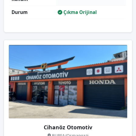
Durum
Çıkma Orijinal
Cihanöz Otomotiv
BURSA/Osmangazi