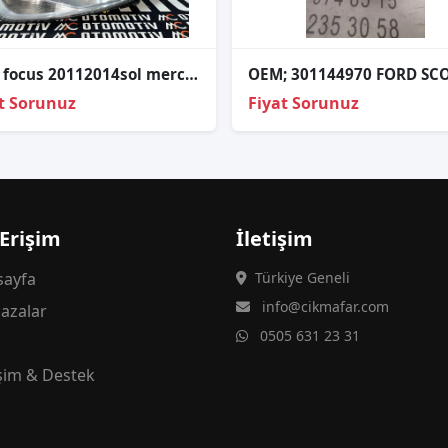
Ford focus 20112014sol mercekli far
t Sorunuz
Fiyat Sorunuz
 Erişim
İletişim
ayfa
Türkiye Geneli
info@cikmafar.com
azalar
0505 631 23 31
g
işim & Destek