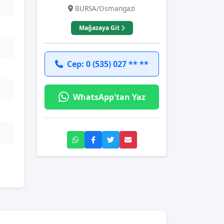
BURSA/Osmangazi
Mağazaya Git
Cep: 0 (535) 027 ** **
WhatsApp'tan Yaz