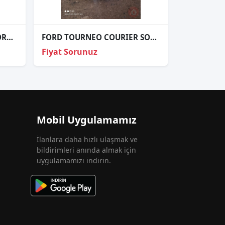
OEM; 301144970 FORD SCORPİO 1995 SAĞ SİS FAR OEM; 301144970
FORD TOURNEO COURIER SOL FAR ORJİNAL ÇIKMA
Fiyat Sorunuz
Mobil Uygulamamız
İlanlara daha hızlı ulaşmak ve
bildirimleri anında almak için
uygulamamızı indirin.