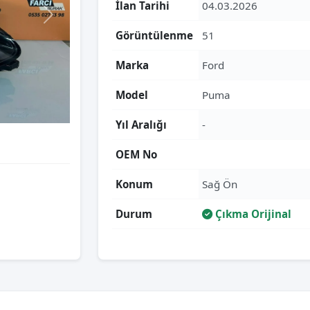
İlan Tarihi
04.03.2026
Görüntülenme
51
Marka
Ford
Model
Puma
Yıl Aralığı
-
OEM No
Konum
Sağ Ön
Durum
Çıkma Orijinal