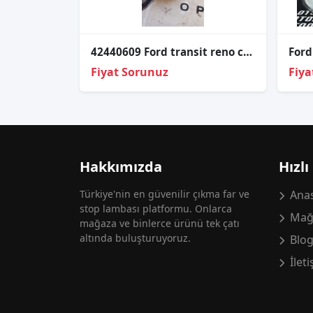
42440609 Ford transit reno clio far koruma kapağı
Fiyat Sorunuz
Fiya
Hakkımızda
Hızlı
Türkiye'nin en güvenilir çıkma far ve
Anas
stop lambası platformu. Onlarca
Mağ
mağaza ve binlerce ürünü tek çatı
altında buluşturuyoruz.
Blo
İlet