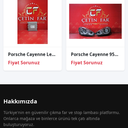
Porsche Cayenne Led Far Beyni Sıfır
Porsche Cayenne 958 Makyajli Sağ Sol Dolu Far Sökme 2016-2019
Fiyat Sorunuz
Fiyat Sorunuz
Hakkımızda
Türkiye'nin en güvenilir çıkma far ve stop lambası platformu.
Onlarca mağaza ve binlerce ürünü tek çatı altında
buluşturuyoruz.