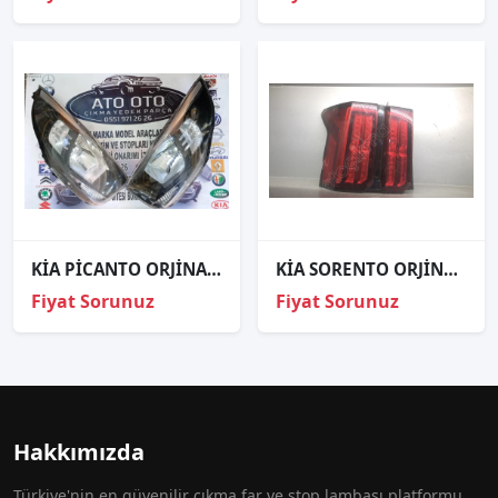
KİA PİCANTO ORJİNAL ÇIKMA SAĞ SOL FAR
KİA SORENTO ORJİNAL ÇIKMA SOL STOP
Fiyat Sorunuz
Fiyat Sorunuz
Hakkımızda
Türkiye'nin en güvenilir çıkma far ve stop lambası platformu.