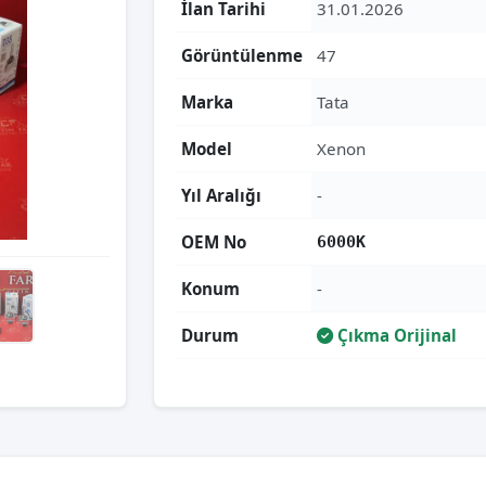
İlan Tarihi
31.01.2026
Görüntülenme
47
Marka
Tata
Model
Xenon
Yıl Aralığı
-
OEM No
6000K
Konum
-
Durum
Çıkma Orijinal