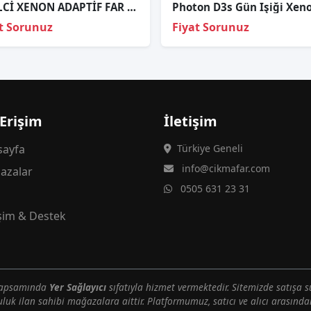
F10 LCİ XENON ADAPTİF FAR KARTI SIFIR 63117440875 7440875
t Sorunuz
Fiyat Sorunuz
 Erişim
İletişim
ayfa
Türkiye Geneli
info@cikmafar.com
azalar
0505 631 23 31
g
işim & Destek
 kapsamında
Yer Sağlayıcı
sıfatıyla hizmet vermektedir. Sitemizde satışa s
uluk ilan sahibi mağazalara aittir. Platformumuz, satıcı ve alıcı arasındak