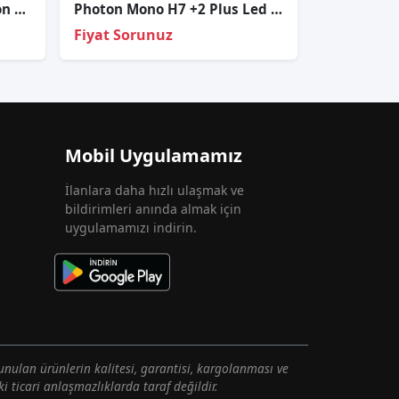
Photon D3s Gün Işiği Xenon Ampul 4300k
Photon Mono H7 +2 Plus Led Xenon
Fiyat Sorunuz
Mobil Uygulamamız
İlanlara daha hızlı ulaşmak ve
bildirimleri anında almak için
uygulamamızı indirin.
unulan ürünlerin kalitesi, garantisi, kargolanması ve
i ticari anlaşmazlıklarda taraf değildir.