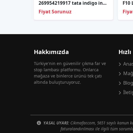
269954219917 tata indigo indica sis farı rölesi
Fiyat Sorunuz
Fiya
Hakkımızda
Hızlı
Türkiye'nin en güvenilir çıkma far ve
Anas
stop lambası platformu. Onlarca
Mağ
mağaza ve binlerce ürünü tek çatı
altında buluşturuyoruz.
Blo
İlet
YASAL UYARI:
Cikmafar.com, 5651 sayılı kanun
faturalandırılması ile ilgili tüm soruml