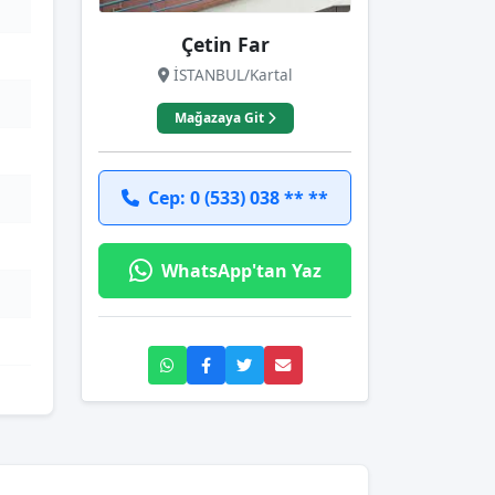
Çetin Far
İSTANBUL/Kartal
Mağazaya Git
Cep: 0 (533) 038 ** **
WhatsApp'tan Yaz