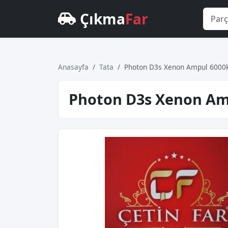
Çıkma
Far
Anasayfa
Tata
Photon D3s Xenon Ampul 6000
Photon D3s Xenon Am