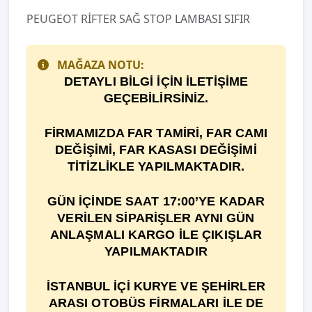
PEUGEOT RİFTER SAĞ STOP LAMBASI SIFIR
MAĞAZA NOTU:
DETAYLI BİLGİ İÇİN İLETİŞİME
GEÇEBİLİRSİNİZ.
F
İ
RMAMIZDA FAR TAM
İ
R
İ
, FAR CAMI
DE
ĞİŞİ
M
İ
, FAR KASASI DEĞİŞİMİ
TİTİZLİKLE YAPILMAKTADIR.
GÜN İÇİNDE SAAT 17:00’YE KADAR
VERİLEN SİPARİŞLER AYNI GÜN
ANLAŞMALI KARGO İLE ÇIKIŞLAR
YAPILMAKTADIR
İSTANBUL İÇİ KURYE VE ŞEHİRLER
ARASI OTOBÜS FİRMALARI İLE DE