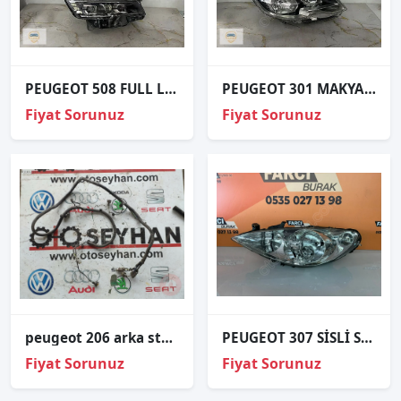
PEUGEOT 508 FULL LED SAĞ FAR ORJİNAL
PEUGEOT 301 MAKYAJLI SAĞ FAR ORJİNAL
Fiyat Sorunuz
Fiyat Sorunuz
peugeot 206 arka stop tesisatı
PEUGEOT 307 SİSLİ SOL FAR ORJİNAL
Fiyat Sorunuz
Fiyat Sorunuz