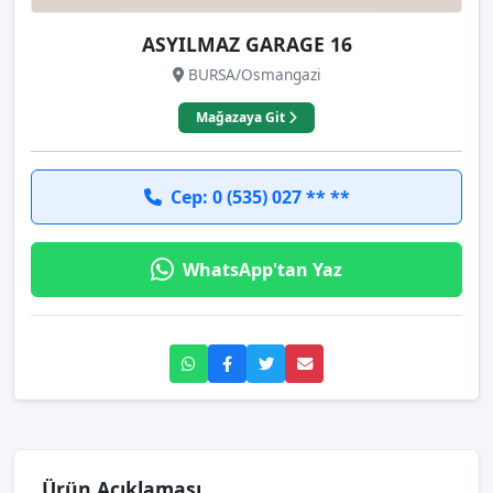
ASYILMAZ GARAGE 16
BURSA/Osmangazi
Mağazaya Git
Cep: 0 (535) 027 ** **
WhatsApp'tan Yaz
Ürün Açıklaması