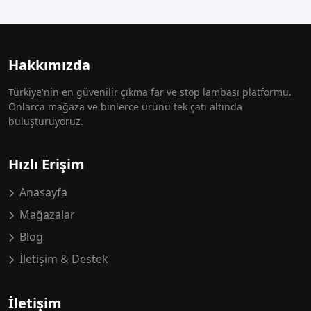
Hakkımızda
Türkiye'nin en güvenilir çıkma far ve stop lambası platformu.
Onlarca mağaza ve binlerce ürünü tek çatı altında
buluşturuyoruz.
Hızlı Erişim
Anasayfa
Mağazalar
Blog
İletişim & Destek
İletişim