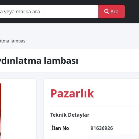
Ara
latma lambası
ydınlatma lambası
Pazarlık
Teknik Detaylar
İlan No
91636926