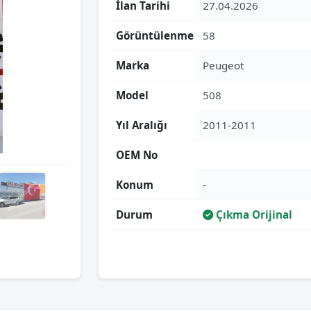
İlan Tarihi
27.04.2026
Görüntülenme
58
Marka
Peugeot
Model
508
Yıl Aralığı
2011-2011
OEM No
Konum
-
Durum
Çıkma Orijinal