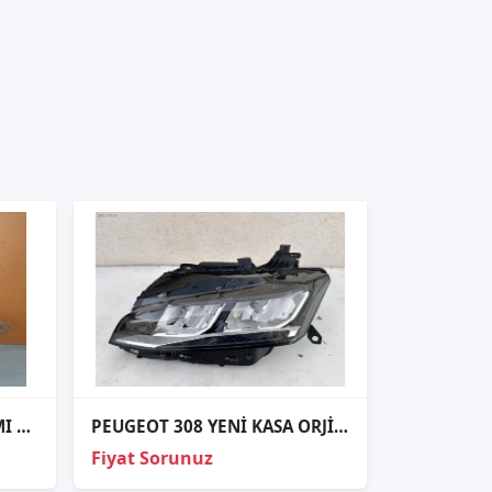
PEUGEOT 308 SAĞ FAR CAMI SIFIR 10-13
PEUGEOT 308 YENİ KASA ORJİNAL ÇIKMA SOL FAR D
Fiyat Sorunuz