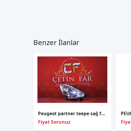
Benzer İlanlar
Peugeot partner teepe sağ far sıfır orj 2012-2015 9677202380
Fiyat Sorunuz
Fiya