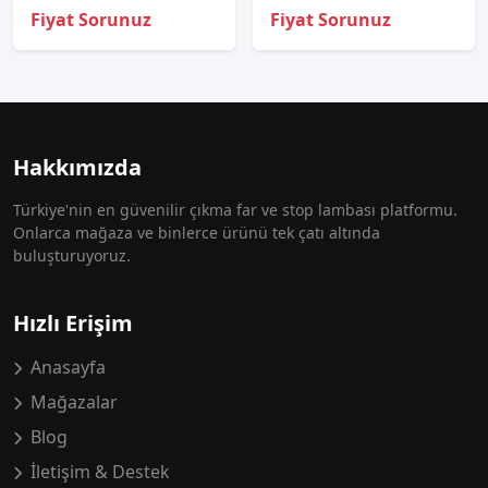
Fiyat Sorunuz
Fiyat Sorunuz
Hakkımızda
Türkiye'nin en güvenilir çıkma far ve stop lambası platformu.
Onlarca mağaza ve binlerce ürünü tek çatı altında
buluşturuyoruz.
Hızlı Erişim
Anasayfa
Mağazalar
Blog
İletişim & Destek