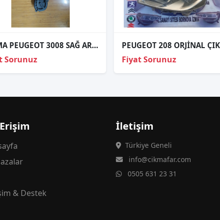
ÇIKMA PEUGEOT 3008 SAĞ ARKA STOP DUYU
t Sorunuz
Fiyat Sorunuz
 Erişim
İletişim
ayfa
Türkiye Geneli
info@cikmafar.com
azalar
0505 631 23 31
g
işim & Destek