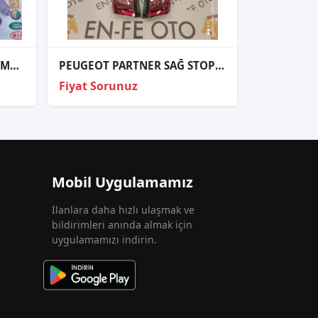
PEUGEOT 208 ORJİNAL ÇIKMA SOL FAR
PEUGEOT PARTNER SAĞ STOP LAMBASI SIFIR
Fiyat Sorunuz
Mobil Uygulamamız
İlanlara daha hızlı ulaşmak ve
bildirimleri anında almak için
uygulamamızı indirin.