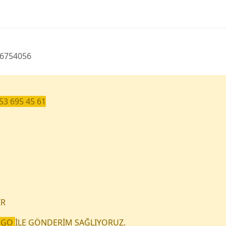
96754056
3 695 45 61
İR
ARGO
İLE GÖNDERİM SAĞLIYORUZ.