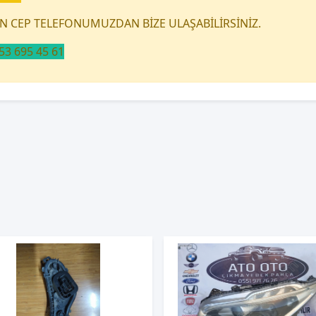
İN CEP TELEFONUMUZDAN BİZE ULAŞABİLİRSİNİZ.
3 695 45 61