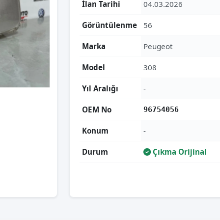
İlan Tarihi
04.03.2026
Görüntülenme
56
Marka
Peugeot
Model
308
Yıl Aralığı
-
OEM No
96754056
Konum
-
Durum
Çıkma Orijinal