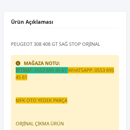
Ürün Açıklaması
PEUGEOT 308 408 GT SAĞ STOP ORJİNAL
MAĞAZA NOTU:
İRTİBAT: 0553 695 45 61
WHATSAPP: 0553 695
45 61
MFK OTO YEDEK PARÇA
ORJİNAL ÇIKMA ÜRÜN