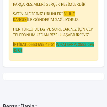
PARÇA RESİMLERİ GERÇEK RESİMLERDİR
SATIN ALDIĞINIZ ÜRÜNLERİ
81 İL'E
KARGO
İLE GÖNDERİM SAĞLIYORUZ.
HER TÜRLÜ DETAY VE SORULARINIZ İÇİN CEP
TELEFONUMUZDAN BİZE ULAŞABİLİRSİNİZ.
İRTİBAT: 0553 695 45 61
WHATSAPP: 0553 695
45 61
Benzer İlanlar