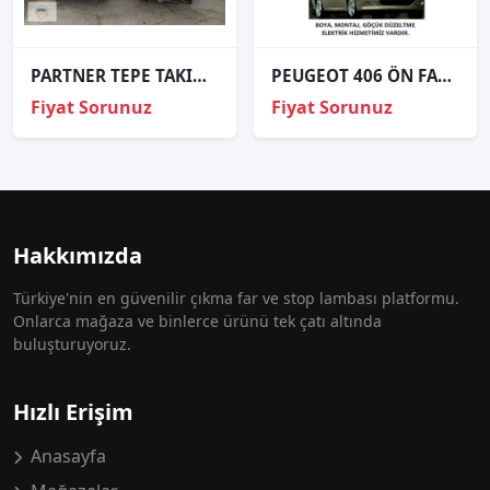
PARTNER TEPE TAKIM FAR ORJİNAL
PEUGEOT 406 ÖN FAR SAĞ SOL 1995 VE ÜZERİ / KAMPANYA
Fiyat Sorunuz
Fiyat Sorunuz
Hakkımızda
Türkiye'nin en güvenilir çıkma far ve stop lambası platformu.
Onlarca mağaza ve binlerce ürünü tek çatı altında
buluşturuyoruz.
Hızlı Erişim
Anasayfa