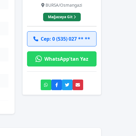
BURSA/Osmangazi
Mağazaya Git
Cep: 0 (535) 027 ** **
WhatsApp'tan Yaz