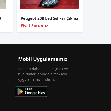
R
Peugeot 208 Led Sol Far Çıkma
Fiyat Sorunuz
Mobil Uygulamamız
İlanlara daha hızlı ulaşmak ve
bildirimleri anında almak için
uygulamamızı indirin.