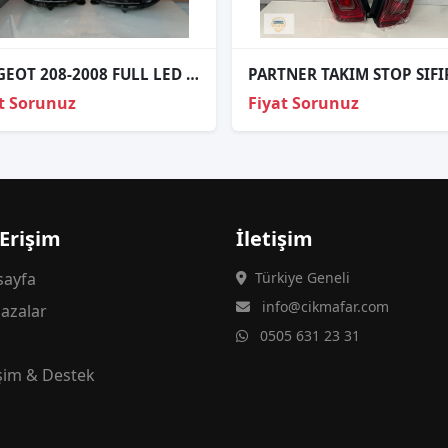
PEUGEOT 208-2008 FULL LED TAKIM FAR ORJİNAL 20-24
PARTNER TAKIM STOP SIFI
t Sorunuz
Fiyat Sorunuz
 Erişim
İletişim
ayfa
Türkiye Geneli
info@cikmafar.com
azalar
0505 631 23 31
g
işim & Destek