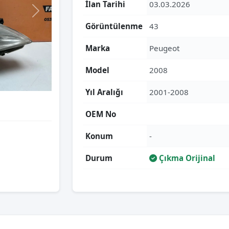
İlan Tarihi
03.03.2026
Görüntülenme
43
Marka
Peugeot
Model
2008
Yıl Aralığı
2001-2008
OEM No
Konum
-
Durum
Çıkma Orijinal