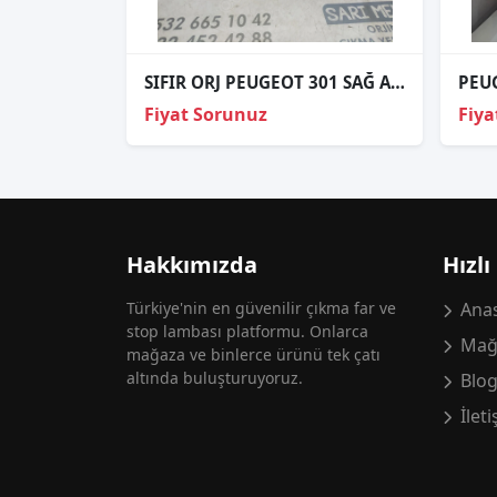
SIFIR ORJ PEUGEOT 301 SAĞ ARKA STOP BRAKETİ
Fiyat Sorunuz
Fiya
Hakkımızda
Hızlı
Türkiye'nin en güvenilir çıkma far ve
Anas
stop lambası platformu. Onlarca
Mağ
mağaza ve binlerce ürünü tek çatı
altında buluşturuyoruz.
Blo
İlet