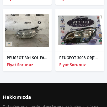
PEUGEOT 301 SOL FAR İTHAL
PEUGEOT 3008 ORJİNAL ÇIKMA SOL FAR
Fiyat Sorunuz
Fiyat Sorunuz
Hakkımızda
Türkiye'nin en güvenilir çıkma far ve stop lambası platformu.