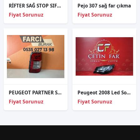
RİFTER SAĞ STOP SIFIR İTHAL VAN TİP 18-
Pejo 307 sağ far çıkma
Fiyat Sorunuz
Fiyat Sorunuz
PEUGEOT PARTNER SAĞ STOP ORJİNAL
Peugeot 2008 Led Sol Far
Fiyat Sorunuz
Fiyat Sorunuz