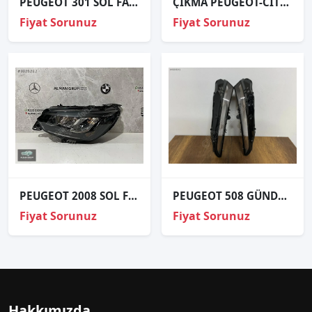
PEUGEOT 301 SOL FAR ORJİNAL
ÇIKMA PEUGEOT-CİTROEN FİORİNO-BİPPER SİS FARI TESİSATI
Fiyat Sorunuz
Fiyat Sorunuz
PEUGEOT 2008 SOL FAR ORJİNAL
PEUGEOT 508 GÜNDÜZ LED CAMI ORJİNAL
Fiyat Sorunuz
Fiyat Sorunuz
Hakkımızda