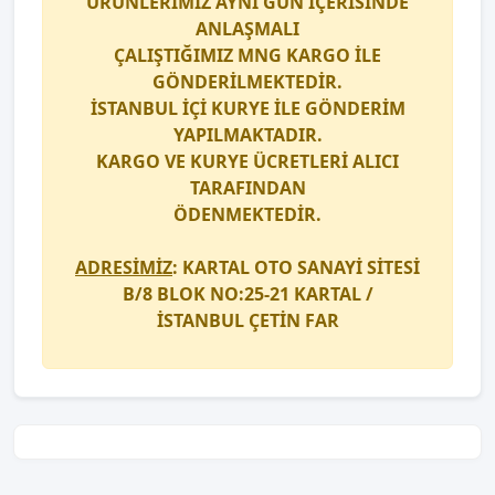
ÜRÜNLERİMİZ AYNI GÜN İÇERİSİNDE
ANLAŞMALI
ÇALIŞTIĞIMIZ
MNG KARGO
İLE
GÖNDERİLMEKTEDİR.
İSTANBUL İÇİ
KURYE
İLE GÖNDERİM
YAPILMAKTADIR.
KARGO
VE
KURYE
ÜCRETLERİ ALICI
TARAFINDAN
ÖDENMEKTEDİR.
ADRESİMİZ
: KARTAL OTO SANAYİ SİTESİ
B/8 BLOK NO:25-21 KARTAL /
İSTANBUL
ÇETİN FAR