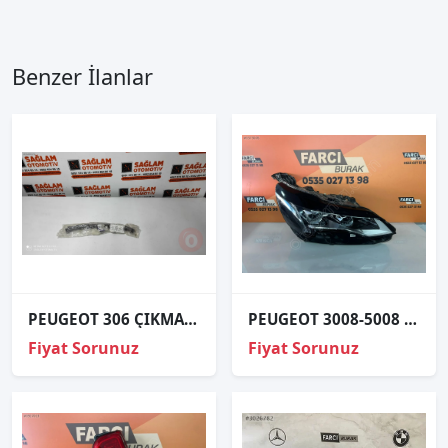
Benzer İlanlar
PEUGEOT 306 ÇIKMA SAĞ SOL FAR ALT ÇİTASI OEM; TWM7810.A7
PEUGEOT 3008-5008 FULL LED MERCEKLİ SAĞ FAR ORJİNAL9836230580
Fiyat Sorunuz
Fiyat Sorunuz