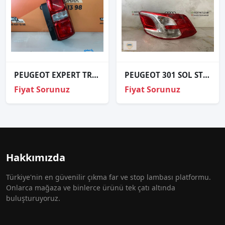
PEUGEOT EXPERT TRAVELLER SAĞ STOP SIFIR İTHAL 18-25
PEUGEOT 301 SOL STOP ORJİNAL
Fiyat Sorunuz
Fiyat Sorunuz
Hakkımızda
Türkiye'nin en güvenilir çıkma far ve stop lambası platformu.
Onlarca mağaza ve binlerce ürünü tek çatı altında
buluşturuyoruz.