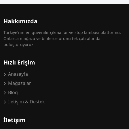
Hakkımızda
Türkiye'nin en güvenilir çıkma far ve stop lambası platformu.
Onlarca mağaza ve binlerce ürünü tek çatı altında
buluşturuyoruz.
Hızlı Erişim
Anasayfa
Mağazalar
Blog
İletişim & Destek
İletişim