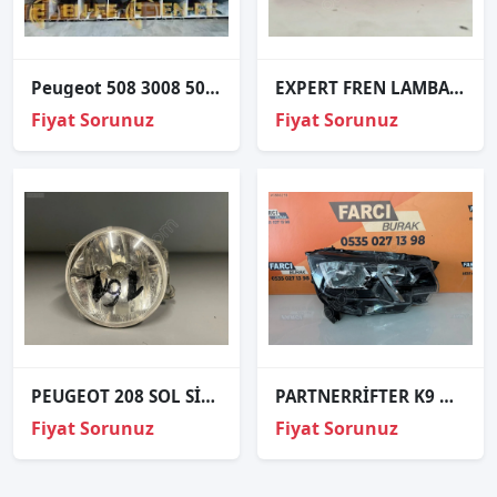
Peugeot 508 3008 5008 Sol Led Far Beyni 90089469
EXPERT FREN LAMBASI 3.STOP ORJİNAL 9811325880 (SU FISKİYELİ)
Fiyat Sorunuz
Fiyat Sorunuz
PEUGEOT 208 SOL SİS FARI ORJİNAL
PARTNERRİFTER K9 MOTORLU SAĞ FAR SIFIR İTHAL 19- 9816826880
Fiyat Sorunuz
Fiyat Sorunuz