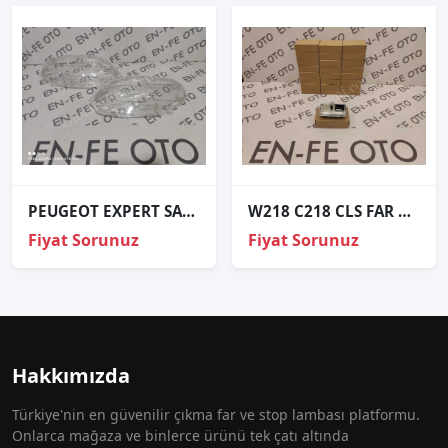
PEUGEOT EXPERT SAĞ FAR CAMI SIFIR
W218 C218 CLS FAR BEYNİ A2189007306 A218 900 7306
Fiyat Sorunuz
Fiyat Sorunuz
Hakkımızda
Türkiye'nin en güvenilir çıkma far ve stop lambası platformu.
Onlarca mağaza ve binlerce ürünü tek çatı altında