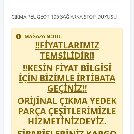
ÇIKMA PEUGEOT 106 SAĞ ARKA STOP DUYUSU
MAĞAZA NOTU:
!!FİYATLARIMIZ
TEMSİLİDİR!!
!!KESİN FİYAT BİLGİSİ
İÇİN BİZİMLE İRTİBATA
GEÇİNİZ!!
ORİJİNAL ÇIKMA YEDEK
PARÇA ÇEŞİTLERİMİZLE
HİZMETİNİZDEYİZ.
SİPARİŞLERİNİZ KARGO