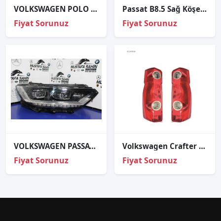
VOLKSWAGEN POLO ORJINAL ÇIKMA SAĞ FAR
Passat B8.5 Sağ Köşe Led Beyni Gündüz Led Beyni
Fiyat Sorunuz
Fiyat Sorunuz
VOLKSWAGEN PASSAT B8 SAG ÖN FAR 361941082G
Volkswagen Crafter Duysuz Stop Lambası Sol-Sağ Takım 2006
Fiyat Sorunuz
Fiyat Sorunuz