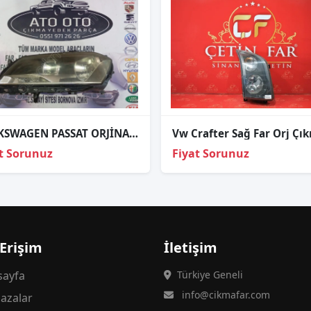
VOLKSWAGEN PASSAT ORJİNAL ÇIKMA SOL FAR
Vw Crafter Sağ Far Orj Çı
t Sorunuz
Fiyat Sorunuz
 Erişim
İletişim
ayfa
Türkiye Geneli
info@cikmafar.com
azalar