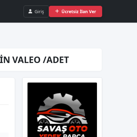
Giriş
Ücretsiz İlan Ver
JİN VALEO /ADET