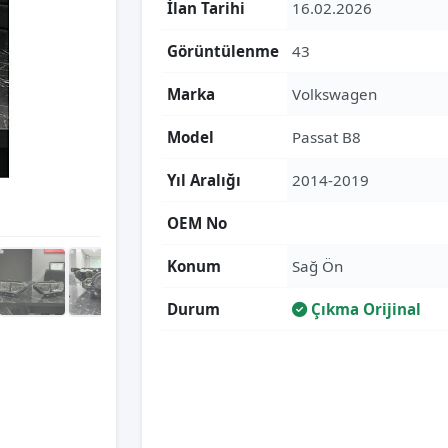
İlan Tarihi
16.02.2026
Görüntülenme
43
Marka
Volkswagen
Model
Passat B8
Yıl Aralığı
2014-2019
OEM No
Konum
Sağ Ön
Durum
Çıkma Orijinal