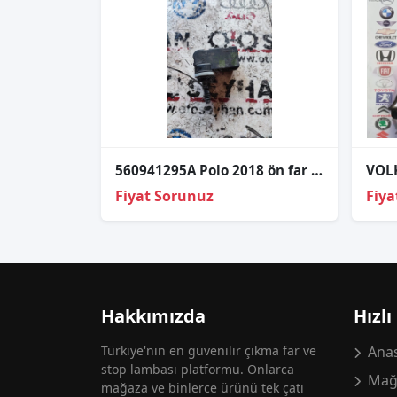
560941295A Polo 2018 ön far ayar motoru
Fiyat Sorunuz
Fiya
Hakkımızda
Hızlı
Türkiye'nin en güvenilir çıkma far ve
Anas
stop lambası platformu. Onlarca
Mağ
mağaza ve binlerce ürünü tek çatı