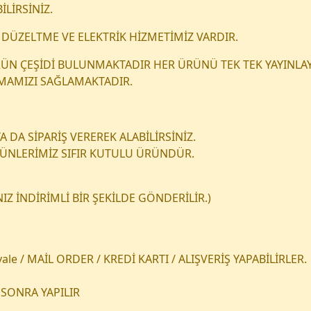
İLİRSİNİZ.
DÜZELTME VE ELEKTRİK HİZMETİMİZ VARDIR.
 ÜRÜN ÇEŞİDİ BULUNMAKTADIR HER ÜRÜNÜ TEK TEK YAYINLAY
NMAMIZI SAĞLAMAKTADIR.
 DA SİPARİŞ VEREREK ALABİLİRSİNİZ.
RÜNLERİMİZ SIFIR KUTULU ÜRÜNDÜR.
Z İNDİRİMLİ BİR ŞEKİLDE GÖNDERİLİR.)
le / MAİL ORDER / KREDİ KARTI / ALIŞVERİŞ YAPABİLİRLER.
SONRA YAPILIR