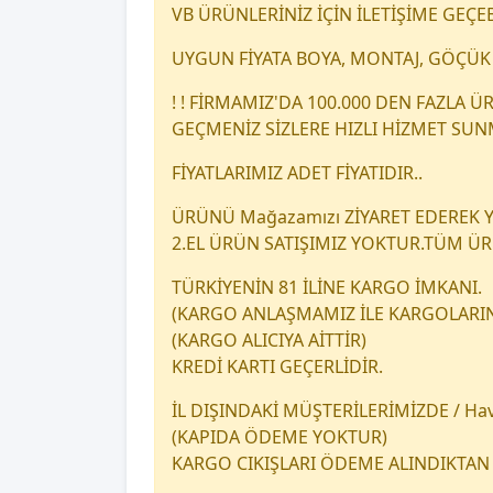
VB ÜRÜNLERİNİZ İÇİN İLETİŞİME GEÇEB
UYGUN FİYATA BOYA, MONTAJ, GÖÇÜK 
! ! FİRMAMIZ'DA 100.000 DEN FAZLA
GEÇMENİZ SİZLERE HIZLI HİZMET SU
FİYATLARIMIZ ADET FİYATIDIR..
ÜRÜNÜ Mağazamızı ZİYARET EDEREK YA
2.EL ÜRÜN SATIŞIMIZ YOKTUR.TÜM Ü
TÜRKİYENİN 81 İLİNE KARGO İMKANI.
(KARGO ANLAŞMAMIZ İLE KARGOLARINI
(KARGO ALICIYA AİTTİR)
KREDİ KARTI GEÇERLİDİR.
İL DIŞINDAKİ MÜŞTERİLERİMİZDE / Hava
(KAPIDA ÖDEME YOKTUR)
KARGO CIKIŞLARI ÖDEME ALINDIKTAN 