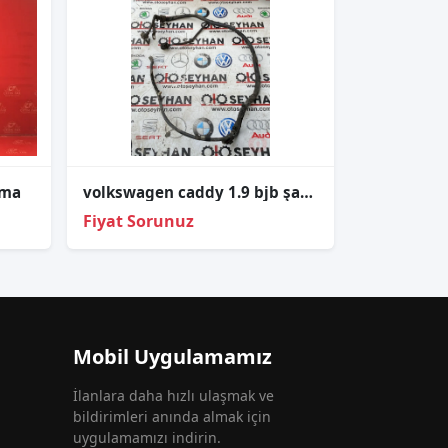
kma
volkswagen caddy 1.9 bjb şarj dinamosu tesisatı
Fiyat Sorunuz
Mobil Uygulamamız
İlanlara daha hızlı ulaşmak ve
bildirimleri anında almak için
uygulamamızı indirin.