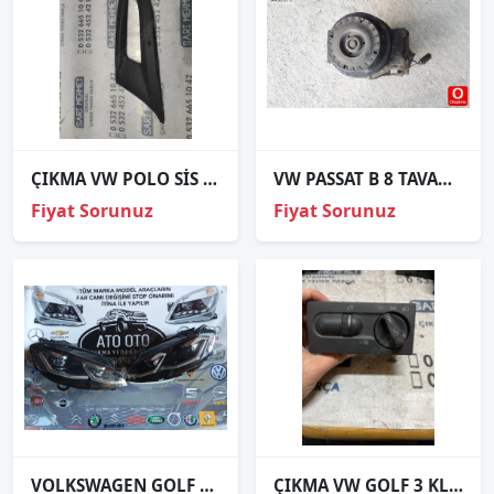
ÇIKMA VW POLO SİS FARI ÇERÇEVESİ
VW PASSAT B 8 TAVAN LAMBASI VE TÜM ORJİNAL ÇIKMA PARÇALAR
Fiyat Sorunuz
Fiyat Sorunuz
VOLKSWAGEN GOLF 7.5 ORJİNAL ÇIKMA SAĞ SOL FAR
ÇIKMA VW GOLF 3 KLO 1H6 941 531 AH 1H6941531AH FAR ANAHTARI