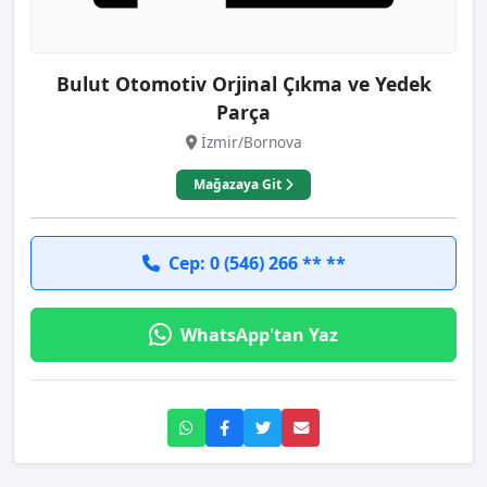
Bulut Otomotiv Orjinal Çıkma ve Yedek
Parça
İzmir/Bornova
Mağazaya Git
Cep: 0 (546) 266 ** **
WhatsApp'tan Yaz