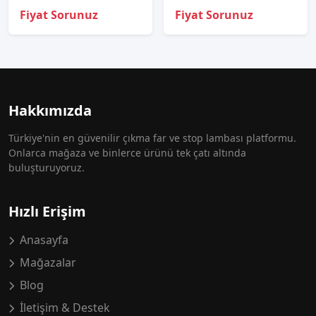
Fiyat Sorunuz
Fiyat Sorunuz
Hakkımızda
Türkiye'nin en güvenilir çıkma far ve stop lambası platformu.
Onlarca mağaza ve binlerce ürünü tek çatı altında
buluşturuyoruz.
Hızlı Erişim
Anasayfa
Mağazalar
Blog
İletişim & Destek