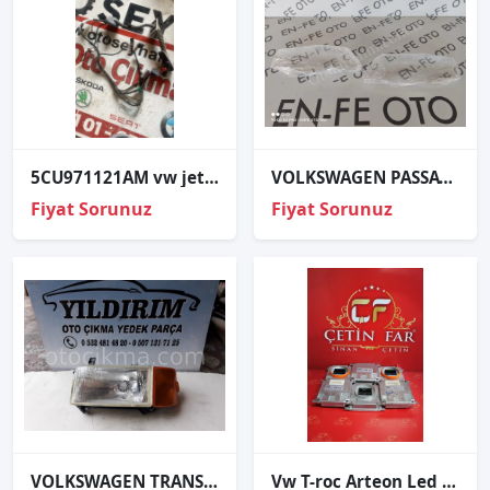
5CU971121AM vw jetta 2014 sağ ön kapı tesisatı
VOLKSWAGEN PASSAT B6 SAĞ FAR CAMI SIFIR 2005 2006 2007 2008 2009 2010
Fiyat Sorunuz
Fiyat Sorunuz
VOLKSWAGEN TRANSPORTHER SOL FAR
Vw T-roc Arteon Led Far Beyni̇ 7p5941591ad