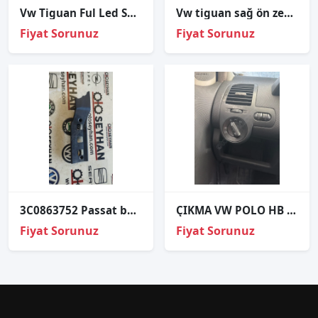
Vw Tiguan Ful Led Sağ Far Dolu 16-19
Vw tiguan sağ ön zenon far 2008-2011
Fiyat Sorunuz
Fiyat Sorunuz
3C0863752 Passat b7 sağ ön iç tesisat kaplaması
ÇIKMA VW POLO HB FAR ANAHTARI
Fiyat Sorunuz
Fiyat Sorunuz