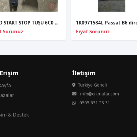
POLO START STOP TUŞU 6C0 905 218 A ORJİNAL ÇIKMA PARÇA
t Sorunuz
Fiyat Sorunuz
 Erişim
İletişim
ayfa
Türkiye Geneli
info@cikmafar.com
azalar
0505 631 23 31
g
işim & Destek