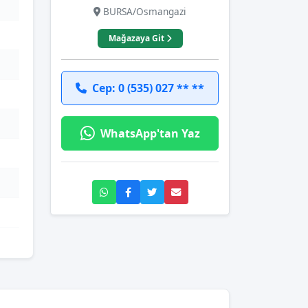
BURSA/Osmangazi
Mağazaya Git
Cep: 0 (535) 027 ** **
WhatsApp'tan Yaz