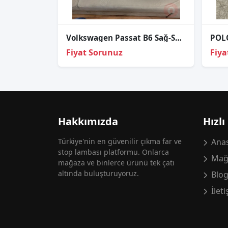
Volkswagen Passat B6 Sağ-Sol Far Halojen 2005-2009 SIFIR
Fiyat Sorunuz
Fiya
Hakkımızda
Hızlı
Türkiye'nin en güvenilir çıkma far ve
Anas
stop lambası platformu. Onlarca
Mağ
mağaza ve binlerce ürünü tek çatı
altında buluşturuyoruz.
Blo
İlet