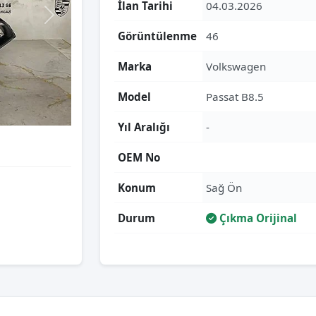
İlan Tarihi
04.03.2026
Görüntülenme
46
Marka
Volkswagen
Model
Passat B8.5
Yıl Aralığı
-
OEM No
Konum
Sağ Ön
Durum
Çıkma Orijinal