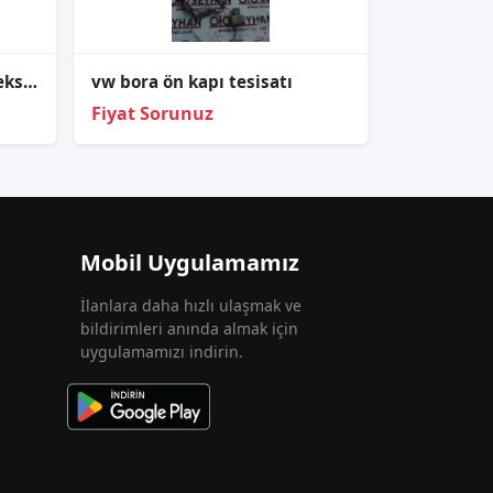
1K0971584L Passat B6 direksiyon airbag tesisatı
vw bora ön kapı tesisatı
Fiyat Sorunuz
Mobil Uygulamamız
İlanlara daha hızlı ulaşmak ve
bildirimleri anında almak için
uygulamamızı indirin.