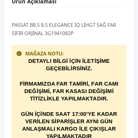
Ürün Açıklaması
PASSAT B8.5 8.5 ELEGANCE İQ LİHGT SAĞ FAR
SIFIR ORJİNAL 3G1941082P
MAĞAZA NOTU:
DETAYLI BİLGİ İÇİN İLETİŞİME
GEÇEBİLİRSİNİZ.
F
İ
RMAMIZDA FAR TAM
İ
R
İ
, FAR CAMI
DE
ĞİŞİ
M
İ
, FAR KASASI DEĞİŞİMİ
TİTİZLİKLE YAPILMAKTADIR.
GÜN İÇİNDE SAAT 17:00’YE KADAR
VERİLEN SİPARİŞLER AYNI GÜN
ANLAŞMALI KARGO İLE ÇIKIŞLAR
YAPILMAKTADIR