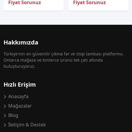
Fiyat Sorunuz
Fiyat Sorunuz
Hakkımızda
Türkiye'nin en güvenilir çıkma far ve stop lambası platformu.
Onlarca mağaza ve binlerce ürünü tek çatı altında
buluşturuyoruz.
Hızlı Erişim
Anasayfa
Mağazalar
Blog
İletişim & Destek