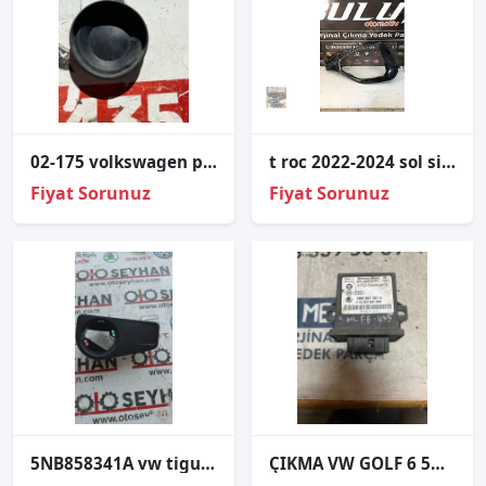
02-175 volkswagen passat B5 ön far kapağı
t roc 2022-2024 sol sis çerçevesi 2ga853666
Fiyat Sorunuz
Fiyat Sorunuz
5NB858341A vw tiguan 2017 far anahtarı yuvası
ÇIKMA VW GOLF 6 5M0 907 357 A 5M0907357A FAR AYAR BEYNİ