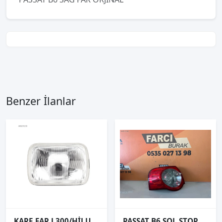
Benzer İlanlar
KARE FAR L300/HİLUX/L200/D21
PASSAT B6 SOL STOP ORJİNAL 1