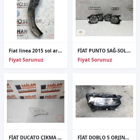
Fiat linea 2015 sol arka stop alt sacı braketi
FİAT PUNTO SAĞ-SOL SİS FARI ORJİNAL
Fiyat Sorunuz
Fiyat Sorunuz
FİAT DUCATO ÇIKMA SAĞ FAR ÜST KAPAĞI OEM, 06530070
FİAT DOBLO 5 ORJINAL ÇIKMA SAĞ FAR DÜZ 1