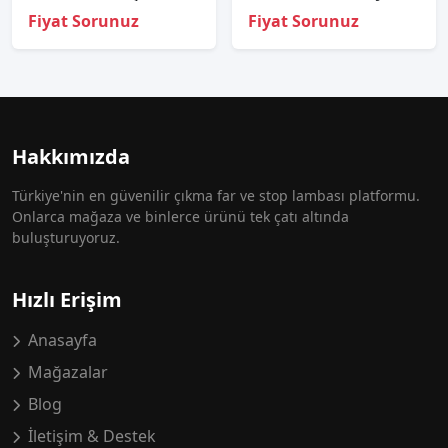
Fiyat Sorunuz
Fiyat Sorunuz
Hakkımızda
Türkiye'nin en güvenilir çıkma far ve stop lambası platformu.
Onlarca mağaza ve binlerce ürünü tek çatı altında
buluşturuyoruz.
Hızlı Erişim
Anasayfa
Mağazalar
Blog
İletişim & Destek