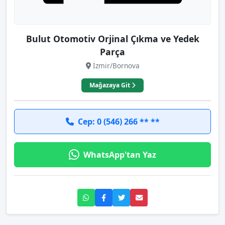
Bulut Otomotiv Orjinal Çıkma ve Yedek
Parça
İzmir/Bornova
Mağazaya Git
Cep: 0 (546) 266 ** **
WhatsApp'tan Yaz