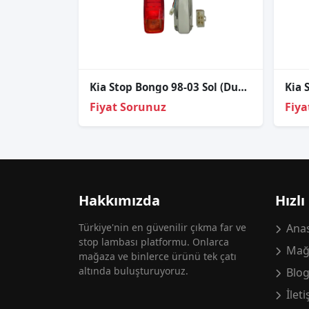
Kia Stop Bongo 98-03 Sol (Duylu)
Kia 
Fiyat Sorunuz
Fiya
Hakkımızda
Hızlı
Türkiye'nin en güvenilir çıkma far ve
Anas
stop lambası platformu. Onlarca
Mağ
mağaza ve binlerce ürünü tek çatı
altında buluşturuyoruz.
Blo
İlet