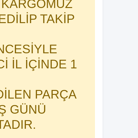
I KARGOMUZ
DİLİP TAKİP
NCESİYLE
 İL İÇİNDE 1
DİLEN PARÇA
İŞ GÜNÜ
TADIR.