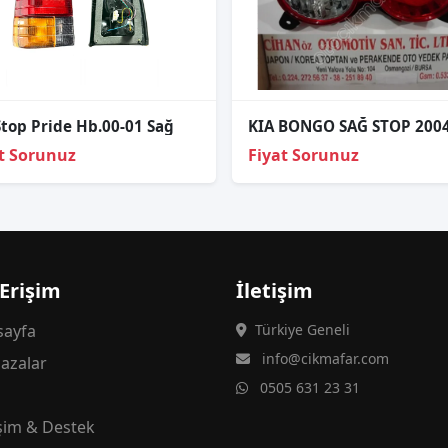
Stop Pride Hb.00-01 Sağ
t Sorunuz
Fiyat Sorunuz
 Erişim
İletişim
ayfa
Türkiye Geneli
info@cikmafar.com
azalar
0505 631 23 31
g
işim & Destek