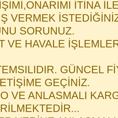
İMİ,ONARIMI İTİNA İLE 
İŞ VERMEK İSTEDİĞİN
NU SORUNUZ.
 VE HAVALE İŞLEMLERİ
TEMSILIDIR. GÜNCEL Fİ
LETİŞİME GEÇİNİZ.
O VE ANLASMALI KARG
İLMEKTEDİR...