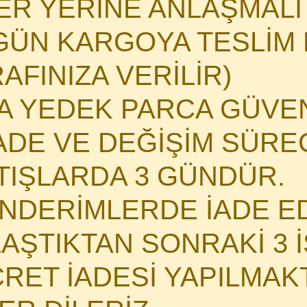
HER YERİNE ANLAŞMAL
GÜN KARGOYA TESLİM E
AFINIZA VERİLİR)
MA YEDEK PARCA GÜVE
DE VE DEĞİŞİM SÜRECİ
ATIŞLARDA 3 GÜNDÜR.
NDERİMLERDE İADE E
LAŞTIKTAN SONRAKİ 3 
CRET İADESİ YAPILMAK