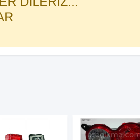
R DİLERİZ...
AR