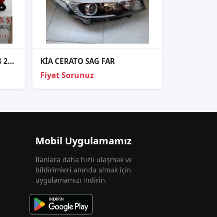
KIA BONGO SAĞ STOP 2004 2009.
KİA CERATO SAG FAR
Fiyat Sorunuz
Mobil Uygulamamız
İlanlara daha hızlı ulaşmak ve
bildirimleri anında almak için
uygulamamızı indirin.