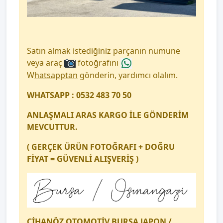
Satın almak istediğiniz parçanın numune
veya araç
fotoğrafını
W
hatsapptan
gönderin, yardımcı olalım.
WHATSAPP : 0532 483 70 50
ANLAŞMALI ARAS KARGO İLE GÖNDERİM
MEVCUTTUR.
( GERÇEK ÜRÜN FOTOĞRAFI + DOĞRU
FİYAT = GÜVENLİ ALIŞVERİŞ )
CİHANÖZ OTOMOTİV BURSA JAPON /