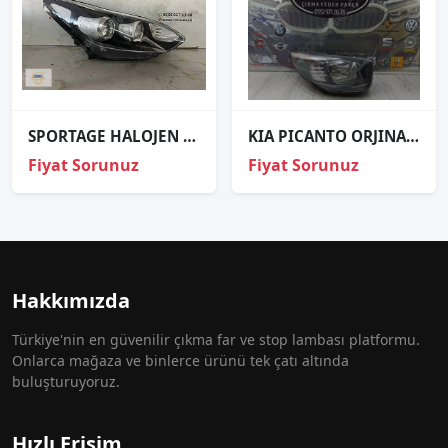
SPORTAGE HALOJEN SAĞ FAR SIFIR 2016
KIA PICANTO ORJINAL ÇIKMA SAĞ FAR
Fiyat Sorunuz
Fiyat Sorunuz
Hakkımızda
Türkiye'nin en güvenilir çıkma far ve stop lambası platformu.
Onlarca mağaza ve binlerce ürünü tek çatı altında
buluşturuyoruz.
Hızlı Erişim