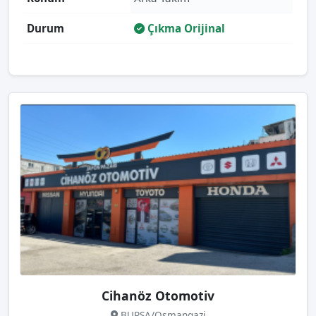
Durum
Çıkma Orijinal
Cihanöz Otomotiv
BURSA/Osmangazi