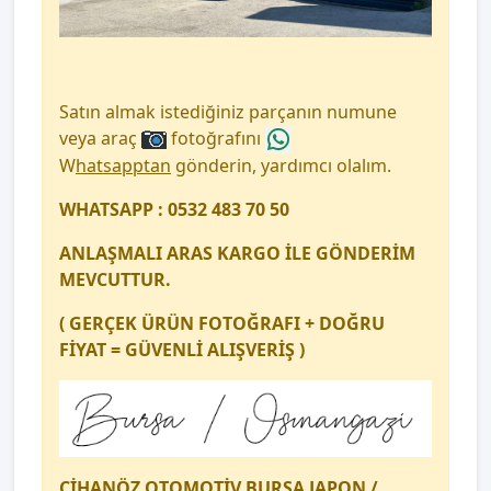
Satın almak istediğiniz parçanın numune
veya araç
fotoğrafını
W
hatsapptan
gönderin, yardımcı olalım.
WHATSAPP : 0532 483 70 50
ANLAŞMALI ARAS KARGO İLE GÖNDERİM
MEVCUTTUR.
( GERÇEK ÜRÜN FOTOĞRAFI + DOĞRU
FİYAT = GÜVENLİ ALIŞVERİŞ )
CİHANÖZ OTOMOTİV BURSA JAPON /