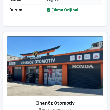
Durum
Çıkma Orijinal
Cihanöz Otomotiv
BURSA/Osmangazi