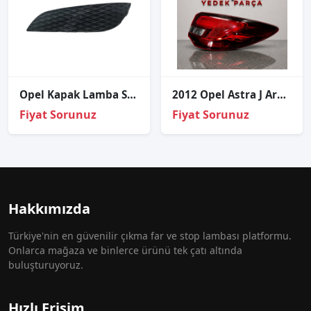
Opel Kapak Lamba Sis Astra H 07-10 Sol (Sissiz)
2012 Opel Astra J Arka Stop Sağ Sol
Fiyat Sorunuz
Fiyat Sorunuz
Hakkımızda
Türkiye'nin en güvenilir çıkma far ve stop lambası platformu.
Onlarca mağaza ve binlerce ürünü tek çatı altında
buluşturuyoruz.
Hızlı Erişim