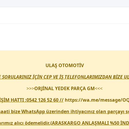
ULAŞ OTOMOTİV
E SORULARINIZ İÇİN CEP VE İŞ TELEFONLARIMIZDAN BİZE UL
>>>
ORJİNAL YEDEK PARÇA GM
<<<
İM HATTI :0542 126 52 60 //
https://wa.me/message/
ati bize WhatsApp üzerinden ihtiyacınız olan parçayı so
rımız alıcı ödemelidir.(
ARASKARGO ANLAŞMALI %50 İND