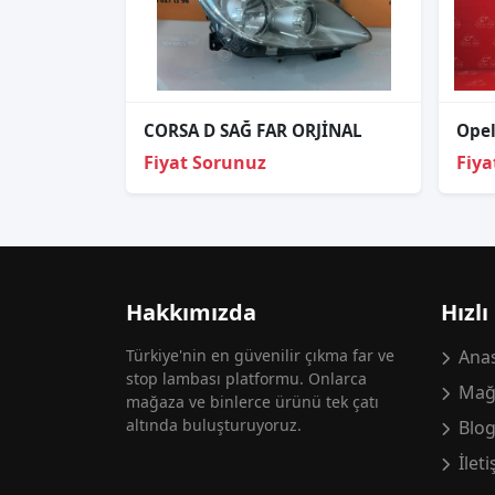
CORSA D SAĞ FAR ORJİNAL
Fiyat Sorunuz
Fiya
Hakkımızda
Hızlı
Türkiye'nin en güvenilir çıkma far ve
Anas
stop lambası platformu. Onlarca
Mağ
mağaza ve binlerce ürünü tek çatı
altında buluşturuyoruz.
Blo
İlet