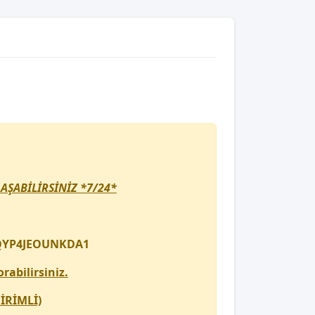
AŞABİLİRSİNİZ *7/24*
OQYP4JEOUNKDA1
rabilirsiniz.
İRİMLİ)