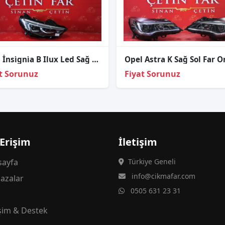
Opel İnsi̇gni̇a B Ilux Led Sağ Far
t Sorunuz
Fiyat Sorunuz
 Erişim
İletişim
ayfa
Türkiye Geneli
info@cikmafar.com
azalar
0505 631 23 31
g
işim & Destek