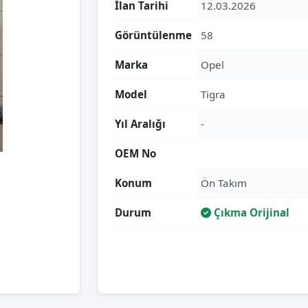
İlan Tarihi
12.03.2026
Görüntülenme
58
Marka
Opel
Model
Tigra
Yıl Aralığı
-
OEM No
Konum
Ön Takım
Durum
Çıkma Orijinal