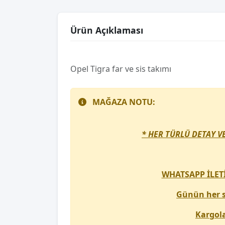
Ürün Açıklaması
Opel Tigra far ve sis takımı
MAĞAZA NOTU:
* HER TÜRLÜ DETAY V
WHATSAPP İLETİŞ
Günün her sa
Kargola