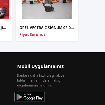
Opel Astra K Sağ Sol Far Orji̇nal Çıkma 2017-2021
OPEL VECTRA-C SİGNUM 02-08 ÇIKMA SAĞ ÖN SİS FARI 13123959
Fiyat Sorunuz
Mobil Uygulamamız
İlanlara daha hızlı ulaşmak ve
bildirimleri anında almak için
uygulamamızı indirin.