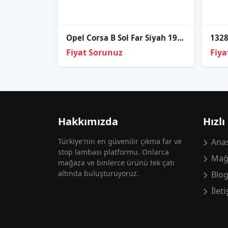
Opel Corsa B Sol Far Siyah 1993-2000
Fiyat Sorunuz
Fiya
Hakkımızda
Hızlı
Türkiye'nin en güvenilir çıkma far ve
Anas
stop lambası platformu. Onlarca
Mağ
mağaza ve binlerce ürünü tek çatı
altında buluşturuyoruz.
Blo
İlet