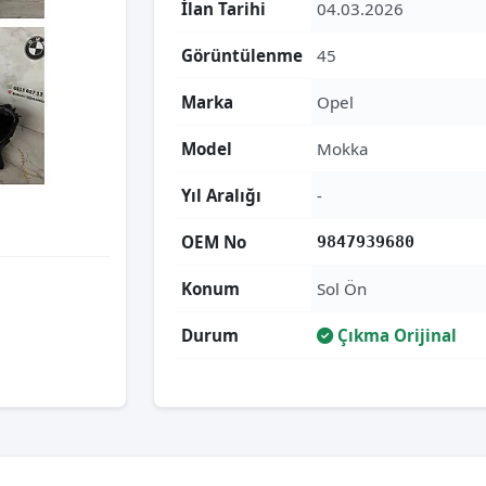
İlan Tarihi
04.03.2026
Görüntülenme
45
Marka
Opel
Model
Mokka
Yıl Aralığı
-
OEM No
9847939680
Konum
Sol Ön
Durum
Çıkma Orijinal