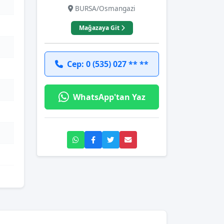
BURSA/Osmangazi
Mağazaya Git
Cep: 0 (535) 027 ** **
WhatsApp'tan Yaz