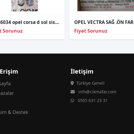
13286034 opel corsa d sol sis kapağı
OPEL VECTRA SAĞ .ÖN FAR
t Sorunuz
Fiyat Sorunuz
 Erişim
İletişim
ayfa
Türkiye Geneli
info@cikmafar.com
azalar
0505 631 23 31
g
işim & Destek