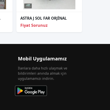
.
ASTRA J SOL FAR ORJİNAL
Fiyat Sorunuz
Mobil Uygulamamız
İlanlara daha hızlı ulaşmak ve
bildirimleri anında almak için
uygulamamızı indirin.