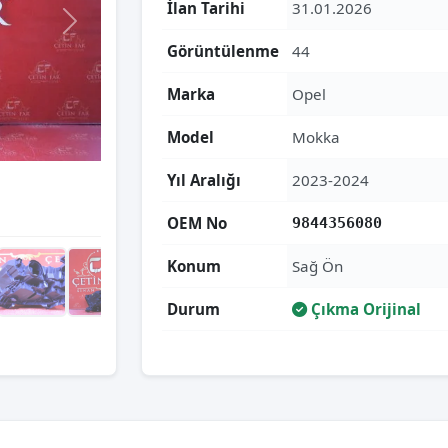
İlan Tarihi
31.01.2026
Görüntülenme
44
Marka
Opel
Model
Mokka
Yıl Aralığı
2023-2024
OEM No
9844356080
Konum
Sağ Ön
Durum
Çıkma Orijinal