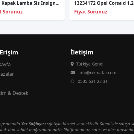
Opel Kapak Lamba Sis Insignia B 20-22 Sol (Sissiz)
t Sorunuz
Fiyat Sorunuz
 Erişim
İletişim
ayfa
Türkiye Geneli
info@cikmafar.com
azalar
0505 631 23 31
g
işim & Destek
 kapsamında
Yer Sağlayıcı
sıfatıyla hizmet vermektedir. Sitemizde satışa s
uluk ilan sahibi mağazalara aittir. Platformumuz, satıcı ve alıcı arasındak