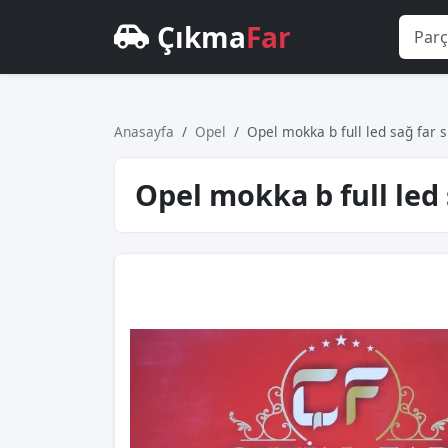
Çıkma
Far
Anasayfa
Opel
Opel mokka b full led sağ far s
Opel mokka b full led 