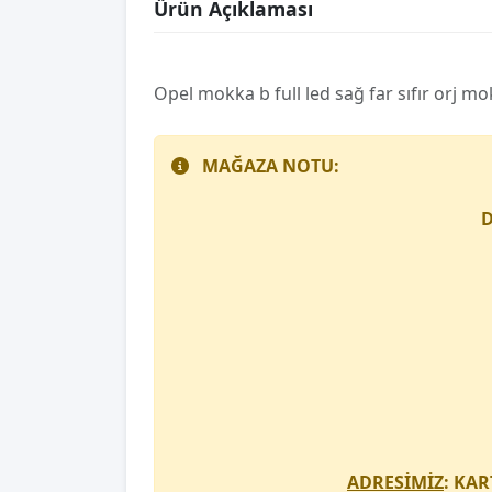
Ürün Açıklaması
Opel mokka b full led sağ far sıfır orj m
MAĞAZA NOTU:
D
ADRESİMİZ
: KAR