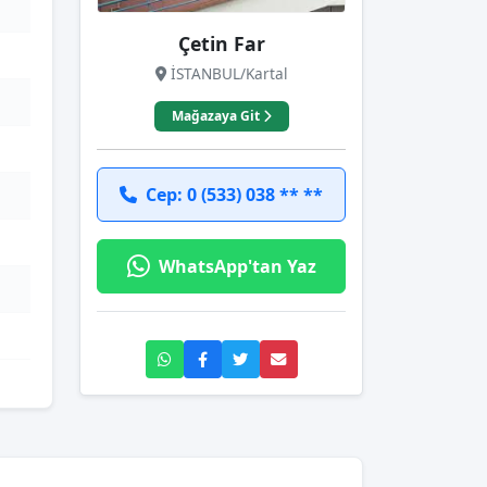
Çetin Far
İSTANBUL/Kartal
Mağazaya Git
Cep: 0 (533) 038 ** **
WhatsApp'tan Yaz