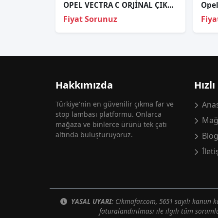
OPEL VECTRA C ORJİNAL ÇIKMA SOL FAR
Fiyat Sorunuz
Fiya
Hakkımızda
Hızlı
Türkiye'nin en güvenilir çıkma far ve
Anas
stop lambası platformu. Onlarca
Mağ
mağaza ve binlerce ürünü tek çatı
altında buluşturuyoruz.
Blo
İlet
YASAL UYARI:
Cikmafar.com, 5651 sayılı kanun
faturalandırılması ile ilgili tüm soruml