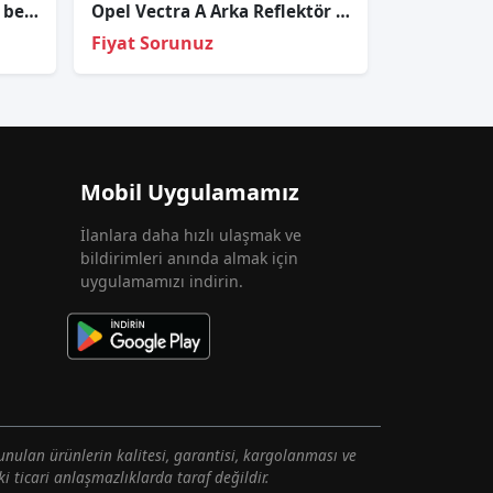
13234172 Opel Corsa d 1.2 benzinli fan tesisatı
Opel Vectra A Arka Reflektör Füme 1993-1995
Fiyat Sorunuz
Mobil Uygulamamız
İlanlara daha hızlı ulaşmak ve
bildirimleri anında almak için
uygulamamızı indirin.
unulan ürünlerin kalitesi, garantisi, kargolanması ve
i ticari anlaşmazlıklarda taraf değildir.