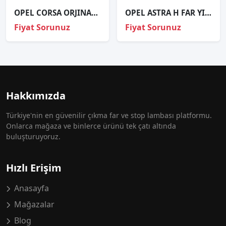
OPEL CORSA ORJINAL ÇIKMA Far Sağ 1EF 011 830-021
OPEL ASTRA H FAR YIKAMALI ÖN TAMPON SIFIR İTHAL
Fiyat Sorunuz
Fiyat Sorunuz
Hakkımızda
Türkiye'nin en güvenilir çıkma far ve stop lambası platformu.
Onlarca mağaza ve binlerce ürünü tek çatı altında
buluşturuyoruz.
Hızlı Erişim
Anasayfa
Mağazalar
Blog