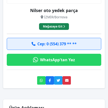
Nilser oto yedek parça
İZMİR/Bornova
Mağazaya Git
Cep: 0 (554) 379 ** **
WhatsApp'tan Yaz
Ürün Açıklaması