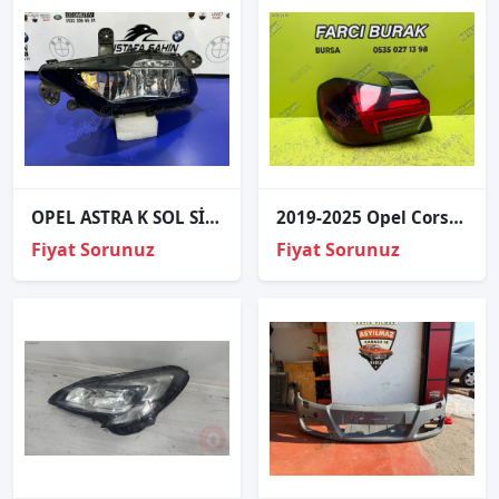
OPEL ASTRA K SOL SİS FAR | 39217863
2019-2025 Opel Corsa F LED'li Sol Dış Stop 9829317980
Fiyat Sorunuz
Fiyat Sorunuz