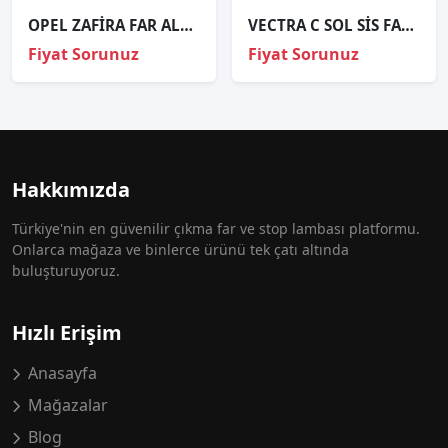
OPEL ZAFİRA FAR ALT ÇITASI SOL 90580661 LH
VECTRA C SOL SİS FARI ORJİNAL
Fiyat Sorunuz
Fiyat Sorunuz
Hakkımızda
Türkiye'nin en güvenilir çıkma far ve stop lambası platformu.
Onlarca mağaza ve binlerce ürünü tek çatı altında
buluşturuyoruz.
Hızlı Erişim
Anasayfa
Mağazalar
Blog