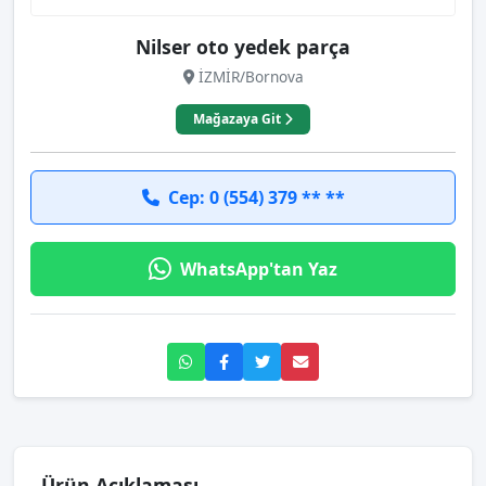
Nilser oto yedek parça
İZMİR/Bornova
Mağazaya Git
Cep: 0 (554) 379 ** **
WhatsApp'tan Yaz
Ürün Açıklaması