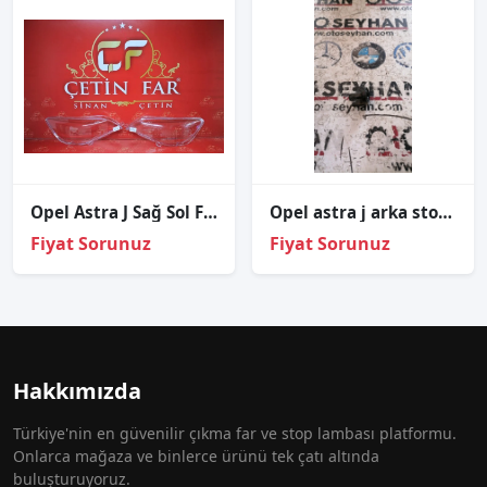
Opel Astra J Sağ Sol Far Cami
Opel astra j arka stop sabitleme vidası
Fiyat Sorunuz
Fiyat Sorunuz
Hakkımızda
Türkiye'nin en güvenilir çıkma far ve stop lambası platformu.
Onlarca mağaza ve binlerce ürünü tek çatı altında
buluşturuyoruz.