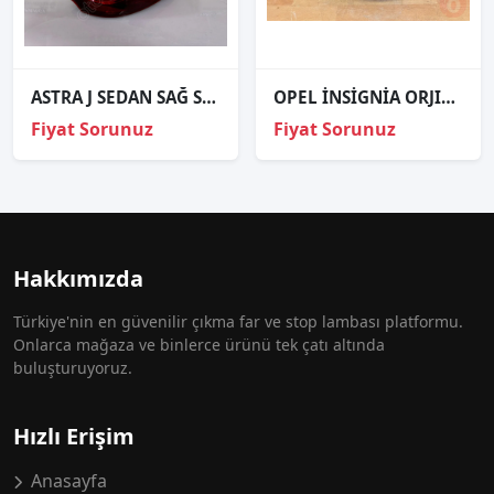
ASTRA J SEDAN SAĞ STOP ORJİNAL
OPEL İNSİGNİA ORJINAL ÇIKMA SAĞ STOP
Fiyat Sorunuz
Fiyat Sorunuz
Hakkımızda
Türkiye'nin en güvenilir çıkma far ve stop lambası platformu.
Onlarca mağaza ve binlerce ürünü tek çatı altında
buluşturuyoruz.
Hızlı Erişim
Anasayfa